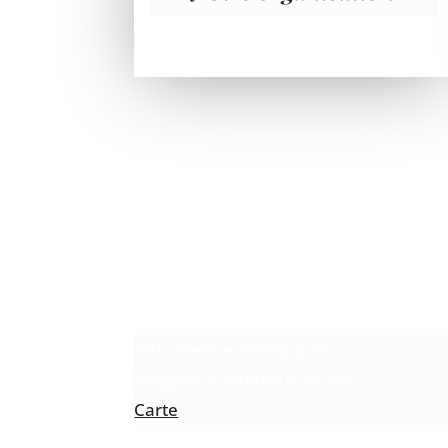
Centre de ressources
Ongwanada
191, avenue Portsmouth
Kingston (Ontario) K7M 8A6
Carte