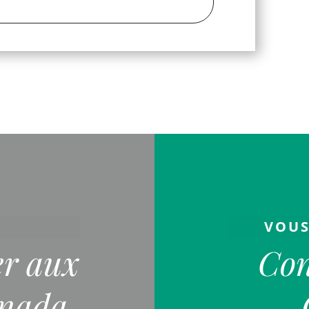
VOUS
r aux
Con
anada